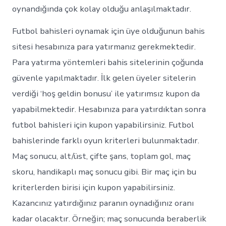
oynandığında çok kolay olduğu anlaşılmaktadır.
Futbol bahisleri oynamak için üye olduğunun bahis
sitesi hesabınıza para yatırmanız gerekmektedir.
Para yatırma yöntemleri bahis sitelerinin çoğunda
güvenle yapılmaktadır. İlk gelen üyeler sitelerin
verdiği ‘hoş geldin bonusu’ ile yatırımsız kupon da
yapabilmektedir. Hesabınıza para yatırdıktan sonra
futbol bahisleri için kupon yapabilirsiniz. Futbol
bahislerinde farklı oyun kriterleri bulunmaktadır.
Maç sonucu, alt/üst, çifte şans, toplam gol, maç
skoru, handikaplı maç sonucu gibi. Bir maç için bu
kriterlerden birisi için kupon yapabilirsiniz.
Kazancınız yatırdığınız paranın oynadığınız oranı
kadar olacaktır. Örneğin; maç sonucunda beraberlik