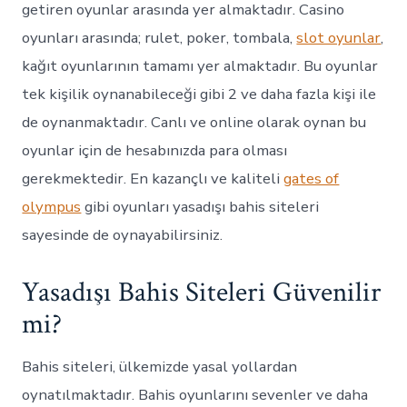
getiren oyunlar arasında yer almaktadır. Casino
oyunları arasında; rulet, poker, tombala,
slot oyunlar
,
kağıt oyunlarının tamamı yer almaktadır. Bu oyunlar
tek kişilik oynanabileceği gibi 2 ve daha fazla kişi ile
de oynanmaktadır. Canlı ve online olarak oynan bu
oyunlar için de hesabınızda para olması
gerekmektedir. En kazançlı ve kaliteli
gates of
olympus
gibi oyunları yasadışı bahis siteleri
sayesinde de oynayabilirsiniz.
Yasadışı Bahis Siteleri Güvenilir
mi?
Bahis siteleri, ülkemizde yasal yollardan
oynatılmaktadır. Bahis oyunlarını sevenler ve daha