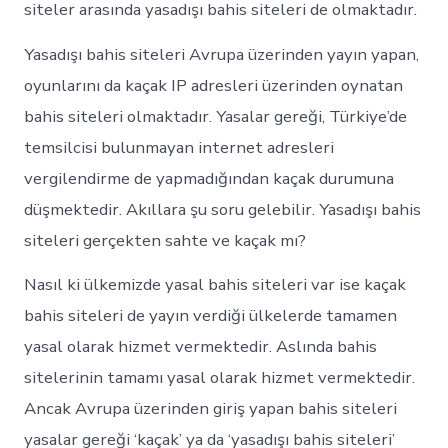
siteler arasında yasadışı bahis siteleri de olmaktadır.
Yasadışı bahis siteleri Avrupa üzerinden yayın yapan,
oyunlarını da kaçak IP adresleri üzerinden oynatan
bahis siteleri olmaktadır. Yasalar gereği, Türkiye’de
temsilcisi bulunmayan internet adresleri
vergilendirme de yapmadığından kaçak durumuna
düşmektedir. Akıllara şu soru gelebilir. Yasadışı bahis
siteleri gerçekten sahte ve kaçak mı?
Nasıl ki ülkemizde yasal bahis siteleri var ise kaçak
bahis siteleri de yayın verdiği ülkelerde tamamen
yasal olarak hizmet vermektedir. Aslında bahis
sitelerinin tamamı yasal olarak hizmet vermektedir.
Ancak Avrupa üzerinden giriş yapan bahis siteleri
yasalar gereği ‘kaçak’ ya da ‘yasadışı bahis siteleri’