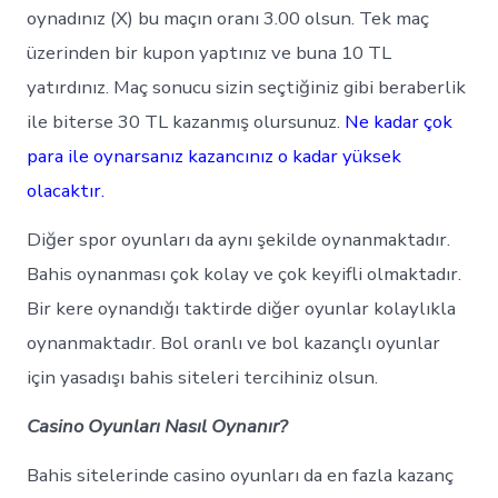
oynadınız (X) bu maçın oranı 3.00 olsun. Tek maç
üzerinden bir kupon yaptınız ve buna 10 TL
yatırdınız. Maç sonucu sizin seçtiğiniz gibi beraberlik
ile biterse 30 TL kazanmış olursunuz.
Ne kadar çok
para ile oynarsanız kazancınız o kadar yüksek
olacaktır.
Diğer spor oyunları da aynı şekilde oynanmaktadır.
Bahis oynanması çok kolay ve çok keyifli olmaktadır.
Bir kere oynandığı taktirde diğer oyunlar kolaylıkla
oynanmaktadır. Bol oranlı ve bol kazançlı oyunlar
için yasadışı bahis siteleri tercihiniz olsun.
Casino Oyunları Nasıl Oynanır?
Bahis sitelerinde casino oyunları da en fazla kazanç