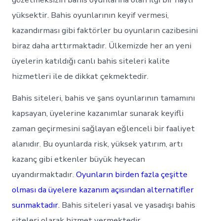
yüksektir. Bahis oyunlarının keyif vermesi,
kazandırması gibi faktörler bu oyunların cazibesini
biraz daha arttırmaktadır. Ülkemizde her an yeni
üyelerin katıldığı canlı bahis siteleri kalite
hizmetleri ile de dikkat çekmektedir.
Bahis siteleri, bahis ve şans oyunlarının tamamını
kapsayan, üyelerine kazanımlar sunarak keyifli
zaman geçirmesini sağlayan eğlenceli bir faaliyet
alanıdır. Bu oyunlarda risk, yüksek yatırım, artı
kazanç gibi etkenler büyük heyecan
uyandırmaktadır.
Oyunların birden fazla çeşitte
olması da üyelere kazanım açısından alternatifler
sunmaktadır.
Bahis siteleri yasal ve yasadışı bahis
siteleri olarak hizmet vermektedir.