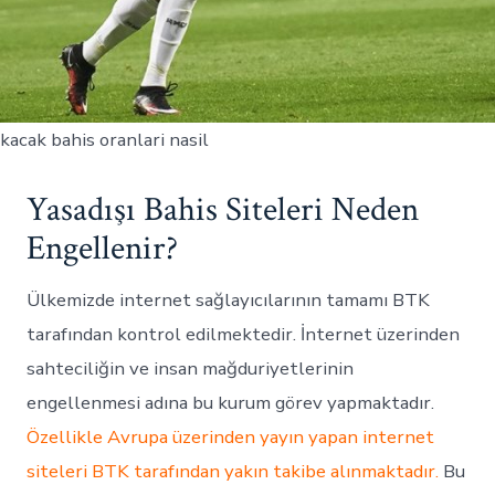
kacak bahis oranlari nasil
Yasadışı Bahis Siteleri Neden
Engellenir?
Ülkemizde internet sağlayıcılarının tamamı BTK
tarafından kontrol edilmektedir. İnternet üzerinden
sahteciliğin ve insan mağduriyetlerinin
engellenmesi adına bu kurum görev yapmaktadır.
Özellikle Avrupa üzerinden yayın yapan internet
siteleri BTK tarafından yakın takibe alınmaktadır.
Bu