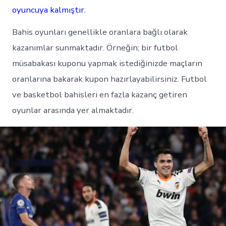
oyuncuya kalmıştır.
Bahis oyunları genellikle oranlara bağlı olarak
kazanımlar sunmaktadır. Örneğin; bir futbol
müsabakası kuponu yapmak istediğinizde maçların
oranlarına bakarak kupon hazırlayabilirsiniz. Futbol
ve basketbol bahisleri en fazla kazanç getiren
oyunlar arasında yer almaktadır.